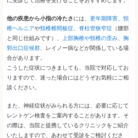
に受診して治療を受けることをおすすめします。
他の疾患から小指の冷たさ
には、
更年期障害
、
頸
椎ヘルニア
や
頸椎椎間板症
、
脊柱管狭窄症
（腰部
と同じ仕組みです）、
上部胸椎や頸椎の歪み
、
胸
郭出口症候群
、レイノー病などが関係している場
合があります。
こうした症状につきましても、当院で対応してお
りますので、迷った場合にはどうぞお気軽にご相
談ください。
また、神経症状がみられる方には、必要に応じて
レントゲン検査をご案内することがあります。そ
の際は、当院と提携しているクリニックをご紹介
いたしますので、あわせて受診をご検討くださ