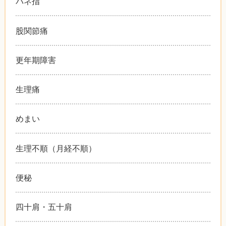
バネ指
股関節痛
更年期障害
生理痛
めまい
生理不順（月経不順）
便秘
四十肩・五十肩