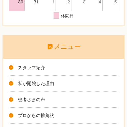
30
31
1
2
3
4
5
休院日
メニュー
スタッフ紹介
私が開院した理由
患者さまの声
プロからの推薦状