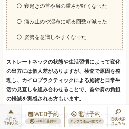
寝起きの首や肩の重さが軽くなった
痛み止めや湿布に頼る回数が減った
姿勢を意識しやすくなった
ストレートネックの状態や生活習慣によって変化
の出方には個人差がありますが、検査で原因を整
理し、カイロプラクティックによる施術と日常生
活の見直しを組み合わせることで、首や肩の負担
の軽減を実感される方もいます。
WEB予約
電話予約
当院では、首だけをその場で楽にすることではな
本日の
症状検索
24時間受付中
タップで通話可能です
予約状況
はこちら
く、骨盤、背骨、肩甲骨、股関節を含めた全身の