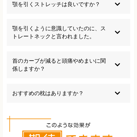
間が長い場合、学生でも首や肩に負担がかかるこ
顎を引くストレッチは良いですか？
とがあります。姿勢を整えるだけでなく、机や椅
子の高さ、スマートフォンを見る位置、休憩の取
状態によっては、顎を強く引く動きが首に負担に
り方も大切です。
なることがあります。動画で見た体操を自己判断
顎を引くように意識していたのに、ス
で続けるより、今の首や背骨の状態に合っている
トレートネックと言われました。
かを確認してから行うことをおすすめします。
「良い姿勢」と思って顎を引きすぎることで、首
に余計な緊張が入る方もいます。大切なのは首だ
首のカーブが減ると頭痛やめまいに関
けを意識することではなく、骨盤、背骨、頭の位
係しますか？
置を含めて自然に支えられる姿勢をつくることで
す。
首や肩まわりの緊張が強い方は、頭痛や目の疲
れ、ふらつき感を訴えることがあります。ただ
おすすめの枕はありますか？
し、強いめまい、吐き気、ろれつが回らない、手
足のしびれなどがある場合は、まず医療機関での
高価な枕が必ず合うとは限りません。首だけを支
確認が必要です。
えるのではなく、寝返りがしやすく、朝起きたと
きに首や肩がつらくなりにくい高さが大切です。
当院では、玄関マットやバスタオルを使った調整