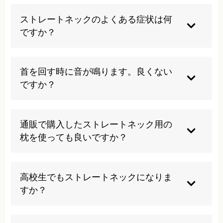
す。
顎まわりの見た目だけでストレートネックかどう
かを判断することはできません。姿勢、首の可動
ストレートネックのよくある症状は何
域、肩甲骨や背骨の状態を確認する必要がありま
ですか？
す。気になる方は、まず身体全体のバランスを見
ていきましょう。
首の付け根、肩、肩甲骨まわりの重だるさ、頭
痛、目の疲れ、寝起きの首のこわばりなどを感じ
首を回す時に音が鳴ります。良くない
る方が多くいます。ただし、同じストレートネッ
ですか？
クでも症状の出方は人によって異なります。
日常の動きの中で自然に音が鳴る程度であれば、
すぐに問題とは限りません。ただし、首を勢いよ
通販で購入したストレートネック用の
く回したり、無理に鳴らしたりすることはおすす
枕を使っても良いですか？
めしません。痛みやしびれを伴う場合は、無理に
動かさずご相談ください。
枕は首の形、肩幅、寝返りのしやすさ、マットレ
スとの相性によって合う・合わないがあります。
高校生でもストレートネックになりま
首に強い違和感が出る場合は使用を控えた方がよ
すか？
いこともあります。当院では、身体の状態に合わ
せた枕の高さの考え方もお伝えしています。
スマートフォン、勉強、ゲームなどで下を向く時