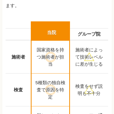
ます。
当院
グループ院
国家資格を持
施術者によっ
施術者
つ
施術者が担
て
技術レベル
当
に差が生じる
5種類の独自検
検査をせず
説
検査
査で
原因を特
明も不十分
定