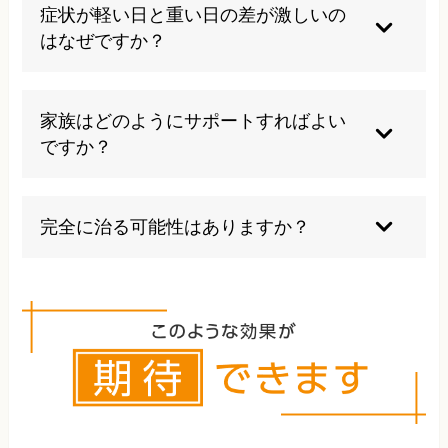
場環境の調整により継続可能な場合があります。
症状が軽い日と重い日の差が激しいの
医師と相談して判断し、無理のない範囲での活動
はなぜですか？
が重要です。
ストレスレベル、睡眠の質、天候、活動量などが
影響します。症状の波を理解し、体調に合わせた
家族はどのようにサポートすればよい
生活調整が重要です。無理のない活動計画を立て
ですか？
ましょう。
病気への理解を深め、患者のペースを尊重するこ
とが大切です。家事の分担や精神的な支えとなる
完全に治る可能性はありますか？
ことが回復を促進します。見た目では分からない
辛さを理解することが重要です。
個人差がありますが、適切な治療により症状の大
幅な改善や日常生活への復帰を果たしている例は
多数報告されています。諦めずに適切な治療を受
けることが重要です。