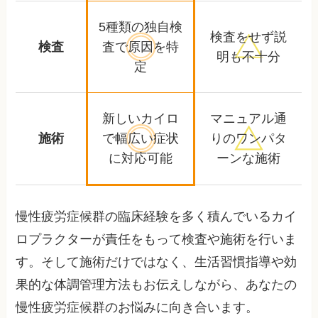
5種類の独自検
検査をせず
説
検査
査で
原因を特
明も不十分
定
新しいカイロ
マニュアル通
施術
で幅広い
症状
りの
ワンパタ
に対応可能
ーンな施術
慢性疲労症候群の臨床経験を多く積んでいるカイ
ロプラクターが責任をもって検査や施術を行いま
す。そして施術だけではなく、生活習慣指導や効
果的な体調管理方法もお伝えしながら、あなたの
慢性疲労症候群のお悩みに向き合います。