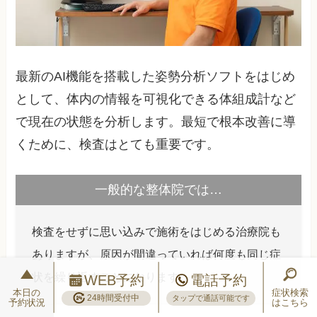
最新のAI機能を搭載した姿勢分析ソフトをはじめ
として、体内の情報を可視化できる体組成計など
で現在の状態を分析します。最短で根本改善に導
くために、検査はとても重要です。
一般的な整体院では…
検査をせずに思い込みで施術をはじめる治療院も
ありますが、原因が間違っていれば何度も同じ症
状を繰り返すことになります。
WEB予約
電話予約
本日の
症状検索
24時間受付中
タップで通話可能です
予約状況
はこちら