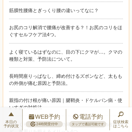
筋膜性腰痛とぎっくり腰の違いってなに？
お尻のコリ解消で腰痛が改善する？！お尻のコリをほ
ぐすセルフケア法4つ。
よく寝ているはずなのに、目の下にクマが…。クマの
種類と対策、予防法について。
長時間座りっぱなし、締め付けるズボンなど、太もも
の外側が痛む原因と予防法。
親指の付け根が痛い原因｜腱鞘炎・ドケルバン病・使
いすぎの対処法
WEB予約
電話予約
本日の
症状検索
ぎっくり首の予防、小顔効果、頭痛・肩こりの改善な
24時間受付中
タップで通話可能です
予約状況
はこちら
ど、首周りを鍛えるメリット4つ。