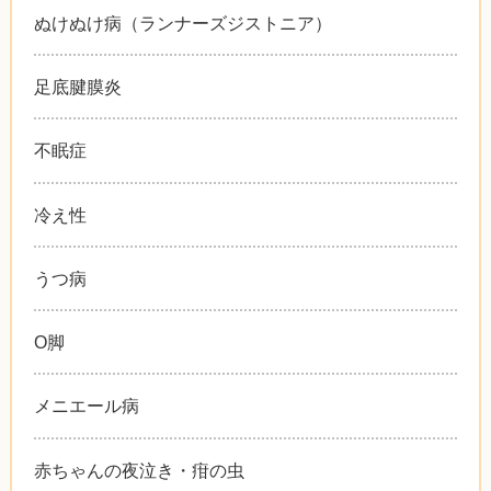
ぬけぬけ病（ランナーズジストニア）
足底腱膜炎
不眠症
冷え性
うつ病
O脚
メニエール病
赤ちゃんの夜泣き・疳の虫