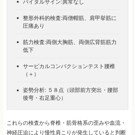
バイタルサイン:異常なし
整形外科的検査:両僧帽筋、肩甲挙筋に
圧痛あり
筋力検査:両側大胸筋、両側広背筋筋力
低下
サービカルコンパクションテスト腰椎
（＋）
姿勢分析: ５８点（頭部前方突出・腰部
後弯・右足重心）
これらの検査から脊椎・筋骨格系の歪みや血流・
神経圧迫により慢性肩こりが発生していると判断