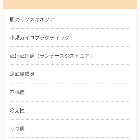
胆のうジスキネジア
小児カイロプラクティック
ぬけぬけ病（ランナーズジストニア）
足底腱膜炎
不眠症
冷え性
うつ病