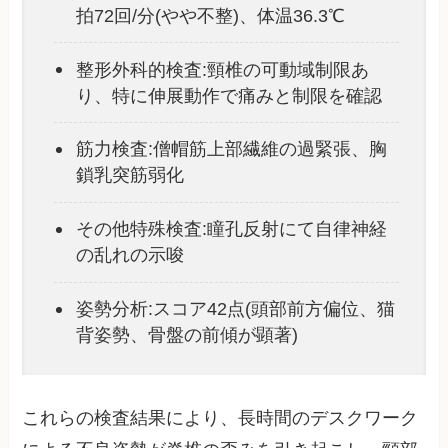
拍72回/分(やや不整)、体温36.3℃
整形外科的検査:頸椎の可動域制限あ
り、特に伸展動作で痛みと制限を確認
筋力検査:僧帽筋上部繊維の過緊張、胸
鎖乳突筋弱化
その他特殊検査:瞳孔反射にて自律神経
の乱れの示唆
姿勢分析:スコア42点(頭部前方偏位、猫
背姿勢、骨盤の前傾が顕著)
これらの検査結果により、長時間のデスクワーク