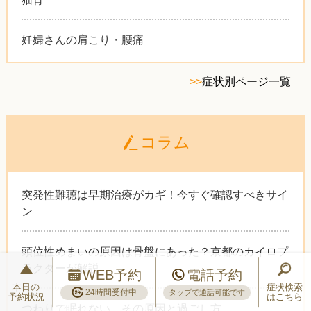
妊婦さんの肩こり・腰痛
>>
症状別ページ一覧
コラム
突発性難聴は早期治療がカギ！今すぐ確認すべきサイ
ン
頭位性めまいの原因は骨盤にあった？京都のカイロプ
ラクターが解説
WEB予約
電話予約
本日の
症状検索
24時間受付中
タップで通話可能です
予約状況
はこちら
つわりで眠れない…その原因と過ごし方