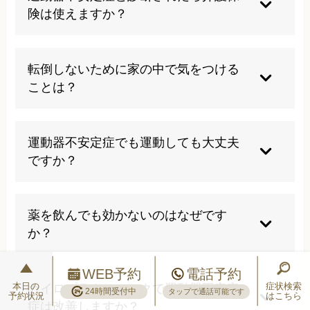
評価されます。当院でも同様の検査が可能ですの
険は使えますか？
で、気になる症状があれば早めにご相談くださ
い。
運動器不安定症の診断だけで介護保険が使えるわ
けではありません。要介護認定を受ける必要があ
転倒しないために家の中で気をつける
ります。ただし、診断を受けると運動器リハビリ
ことは？
テーションが保険適用になります。
段差の解消、手すりの設置、滑りにくいマットの
使用、十分な照明の確保などが有効です。つまず
運動器不安定症でも運動しても大丈夫
きやすい電気コードや小物の整理も心がけてくだ
ですか？
さい。
むしろ適度な運動は改善に不可欠です。ただし無
理は禁物で、ご自身の体力に合った運動を選ぶこ
薬を飲んでも効かないのはなぜです
とが大切です。当院では個々の状態に合わせた運
か？
動指導も行っています。
運動器不安定症は筋力やバランス能力の低下が根
WEB予約
電話予約
本原因であり、薬だけでは改善できません。痛み
本日の
症状検索
カイロプラクティックで運動器不安定
24時間受付中
タップで通話可能です
予約状況
はこちら
止めは一時的な症状緩和にすぎず、体の機能その
症は改善しますか？