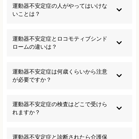
はありません。むしろ放置すると筋力低下やバラ
運動器不安定症の人がやってはいけな
ンス能力の衰えが進行します。しかし、適切な施
いことは？
術や運動を継続することで、機能の維持・改善が
期待できます。
急激な運動や無理な動作は転倒リスクを高めるた
め避けてください。一方で、完全に動かないのも
運動器不安定症とロコモティブシンド
筋力低下を招きます。ご自身の状態に合った適度
ロームの違いは？
な活動を続けることが大切です。
ロコモは運動器の機能低下全般を広く指す概念
で、セルフチェックで気づくことができます。運
運動器不安定症は何歳くらいから注意
動器不安定症は医療機関で診断基準を満たした場
が必要ですか？
合に診断される疾患名であり、運動器リハビリテ
ーションが保険適用になります。
60歳代から片足立ち15秒未満の方が増え始め、75
歳以上では顕著になります。ただし50歳代でも約
運動器不安定症の検査はどこで受けら
10%の方が該当するため、早めの予防意識が重要
れますか？
です。
整形外科で診断を受けることができます。片足立
ちテストや3mTUGテストといった簡単な検査で
運動器不安定症と診断されたら介護保