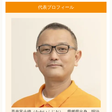
代表プロフィール
髙井富士織（たかいふじお）。愛媛県出身。明治