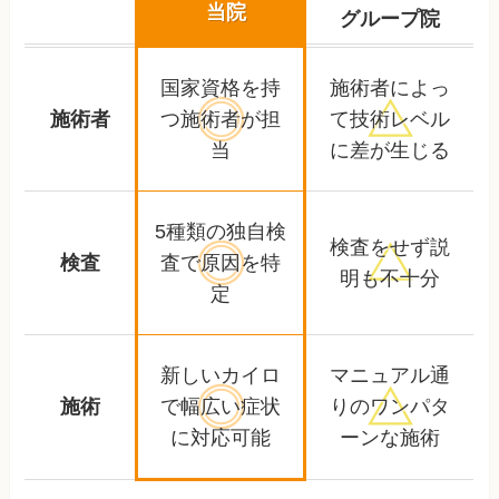
当院
グループ院
国家資格を持
施術者によっ
施術者
つ
施術者が担
て
技術レベル
当
に差が生じる
5種類の独自検
検査をせず
説
検査
査で
原因を特
明も不十分
定
新しいカイロ
マニュアル通
施術
で幅広い
症状
りの
ワンパタ
に対応可能
ーンな施術