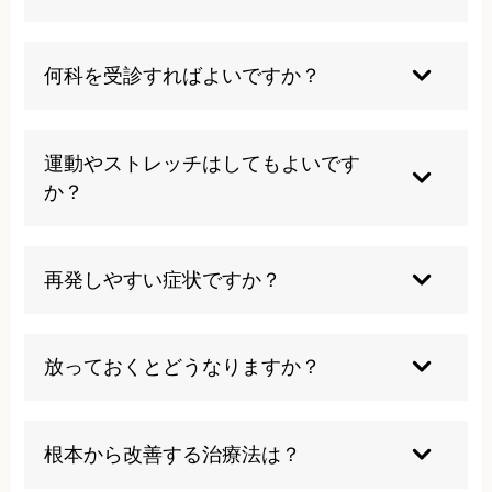
重度や化膿例以外はほとんど保存療法で改善を目
指せます。手術が必要なケースは稀です。
何科を受診すればよいですか？
基本は整形外科へ。皮膚症状や合併症状があれば
皮膚科やリウマチ科との連携が有効です。
運動やストレッチはしてもよいです
か？
医療者や施術者の指導のもと、無理なく取り入れ
ましょう。独学でのリハビリは控えてください。
再発しやすい症状ですか？
使い方や生活習慣によっては再発しやすい傾向
に。継続的なケアが予防につながります。
放っておくとどうなりますか？
可動域の制限や関節変形、まれに膿が溜まる等の
合併症を引き起こすリスクがあります。
根本から改善する治療法は？