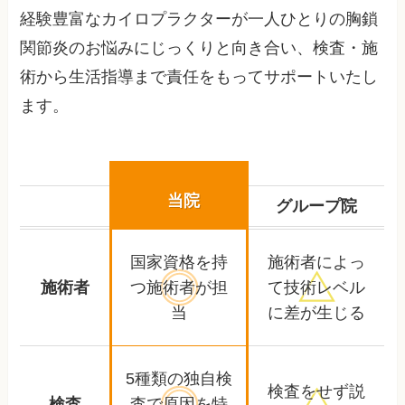
経験豊富なカイロプラクターが一人ひとりの胸鎖
関節炎のお悩みにじっくりと向き合い、検査・施
術から生活指導まで責任をもってサポートいたし
ます。
当院
グループ院
国家資格を持
施術者によっ
施術者
つ
施術者が担
て
技術レベル
当
に差が生じる
5種類の独自検
検査をせず
説
検査
査で
原因を特