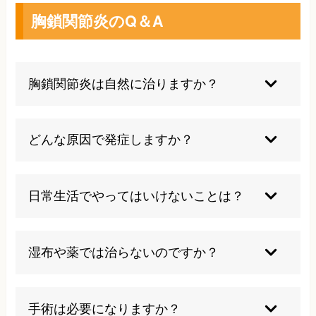
胸鎖関節炎のQ＆A
胸鎖関節炎は自然に治りますか？
軽症のうちは自然回復のケースもありますが、慢
性化しやすいため痛みや違和感が続く場合は早め
どんな原因で発症しますか？
の専門的サポートをおすすめします。
外傷や姿勢不良、繰り返し動作、皮膚疾患の合併
や感染など様々な要素が重なり起こります。
日常生活でやってはいけないことは？
重いものを無理に持つ、肩や腕を過度に使う、痛
みを我慢して動かし続けることは避けてくださ
湿布や薬では治らないのですか？
い。
一時的な痛み緩和にはなりますが、根本改善には
至らないため総合的なケアが求められます。
手術は必要になりますか？