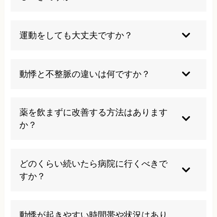
です。
完全に禁止する必要はありませんが、摂取量を控
えめにし、症状との関連を観察することが大切で
運動をしても大丈夫ですか？
す。個人差があるため、自分の体調に合わせた調
整が必要です。
軽度から中程度の有酸素運動は心機能向上に有効
ですが、激しい運動は避け、医師と相談の上で適
動悸と不整脈の違いは何ですか？
切な強度を決めることが重要です。無理は禁物で
す。
動悸は心拍を強く感じる症状であり、不整脈は心
拍リズムの異常です。不整脈が動悸の原因となる
薬を飲まずに改善する方法はあります
ことがありますが、必ずしも一致しません。
か？
生活習慣の改善、ストレス管理、適度な運動、十
分な睡眠などにより改善可能な場合があります。
どのくらい続いたら病院に行くべきで
ただし、医師の診断は必要で、自己判断は避ける
すか？
べきです。
数日間続く場合や、失神・胸痛を伴う場合は速や
かに受診してください。軽微でも気になる症状が
動悸が起きやすい時間帯や状況はあり