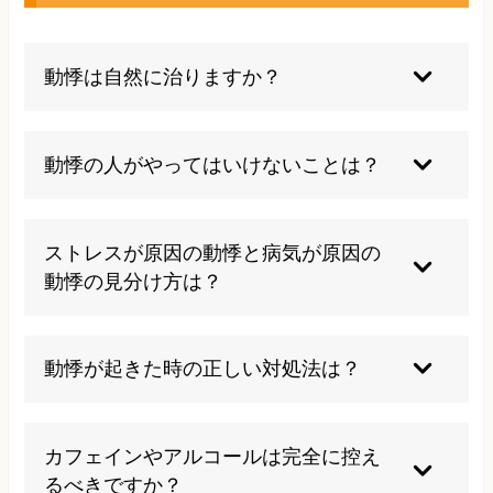
動悸は自然に治りますか？
ストレスや生活習慣が原因の場合は適切なケアに
より改善可能ですが、不整脈などの器質的疾患が
動悸の人がやってはいけないことは？
原因の場合は専門的な治療が必要になります。放
置せずに早めの対応が重要です。
過度のカフェイン摂取、激しい運動、睡眠不足、
過度のストレスは避けるべきです。また、症状を
ストレスが原因の動悸と病気が原因の
我慢し続けることも危険で、適切な対処が必要で
動悸の見分け方は？
す。
ストレス性は特定の状況で起こりやすく、病気由
来は突然発症し持続時間が長い傾向があります。
動悸が起きた時の正しい対処法は？
正確な判断には専門的な検査が必要で、自己判断
は避けましょう。
まず安静にして深呼吸を行い、脈拍を確認しま
す。症状が続く場合や失神を伴う場合は速やかに
カフェインやアルコールは完全に控え
医療機関を受診してください。冷静な対応が大切
るべきですか？