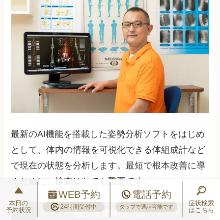
最新のAI機能を搭載した姿勢分析ソフトをはじめ
として、体内の情報を可視化できる体組成計など
で現在の状態を分析します。最短で根本改善に導
くために、検査はとても重要です。
WEB予約
電話予約
本日の
症状検索
24時間受付中
タップで通話可能です
予約状況
はこちら
一般的な整体院では…