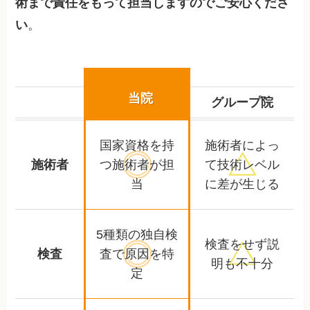
術まで責任をもって担当しますのでご安心くださ
い
。
当院
グループ院
国家資格を持
施術者によっ
施術者
つ
施術者が担
て
技術レベル
当
に差が生じる
5種類の独自検
検査をせず
説
検査
査で
原因を特
明も不十分
定