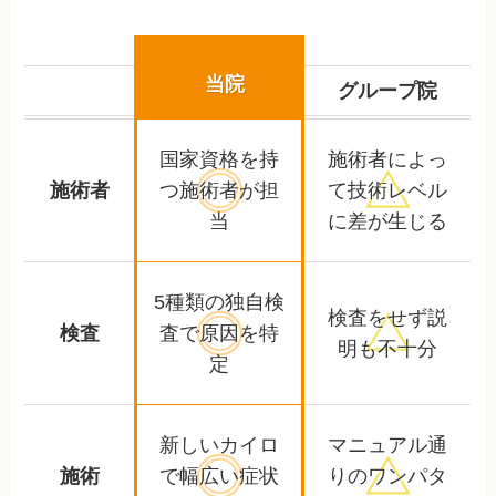
当院
グループ院
国家資格を持
施術者によっ
施術者
つ
施術者が担
て
技術レベル
当
に差が生じる
5種類の独自検
検査をせず
説
検査
査で
原因を特
明も不十分
定
新しいカイロ
マニュアル通
施術
で幅広い
症状
りの
ワンパタ