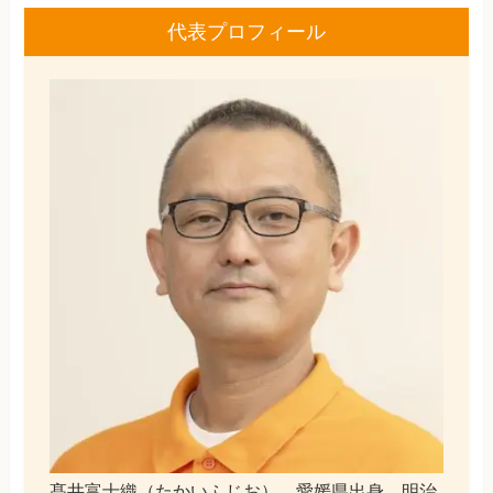
代表プロフィール
髙井富士織（たかいふじお）。愛媛県出身。明治