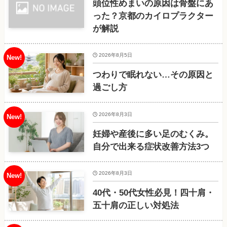
頭位性めまいの原因は骨盤にあ
った？京都のカイロプラクター
が解説
2026年8月5日
つわりで眠れない…その原因と
過ごし方
2026年8月3日
妊婦や産後に多い足のむくみ。
自分で出来る症状改善方法3つ
2026年8月3日
40代・50代女性必見！四十肩・
五十肩の正しい対処法