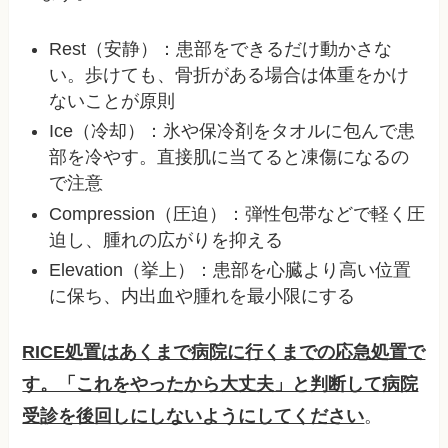
Rest（安静）：患部をできるだけ動かさな
い。歩けても、骨折がある場合は体重をかけ
ないことが原則
Ice（冷却）：氷や保冷剤をタオルに包んで患
部を冷やす。直接肌に当てると凍傷になるの
で注意
Compression（圧迫）：弾性包帯などで軽く圧
迫し、腫れの広がりを抑える
Elevation（挙上）：患部を心臓より高い位置
に保ち、内出血や腫れを最小限にする
RICE処置はあくまで病院に行くまでの応急処置で
す。「これをやったから大丈夫」と判断して病院
受診を後回しにしないようにしてください
。