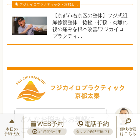
フジカイロプラクティック・京都太…
【京都市右京区の整体】フジ式組
織修復整体｜捻挫・打撲・肉離れ
後の痛みを根本改善/フジカイロ
プラクティ…
どんなお悩みもお気軽に
WEB予約
電話予約
ご相談ください
本日の
症状検索
代表：高井
24時間受付中
タップで通話可能です
予約状況
はこちら