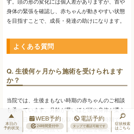
す。頭の形の変化には個人差がありますが、首や
身体の緊張を確認し、赤ちゃんが動きやすい状態
を目指すことで、成長・発達の助けになります。
よくある質問
Q. 生後何ヶ月から施術を受けられます
か？
当院では、生後まもない時期の赤ちゃんのご相談
も承っています。月齢が早いほど頭や身体が柔ら
WEB予約
電話予約
かく、日常生活の工夫も取り入れやすい時期で
本日の
症状検索
24時間受付中
タップで通話可能です
予約状況
はこちら
す。気になった時点で、まずは状態を確認するこ