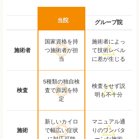
当院
グループ院
国家資格を持
施術者によっ
施術者
つ
施術者が担
て
技術レベル
当
に差が生じる
5種類の独自検
検査をせず
説
検査
査で
原因を特
明も不十分
定
新しいカイロ
マニュアル通
施術
で幅広い
症状
りの
ワンパタ