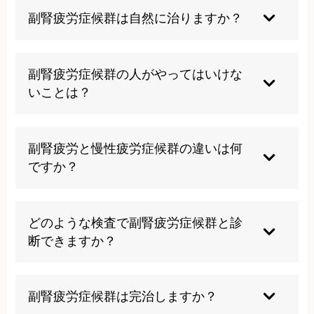
副腎疲労症候群は自然に治りますか？
軽度の場合は生活習慣の改善により自然回復の可
能性がありますが、多くの場合は適切な治療とラ
副腎疲労症候群の人がやってはいけな
イフスタイルの見直しが必要です。放置すると症
いことは？
状が進行する恐れがあるため、早期の対処をお勧
めします。
過度なカフェイン摂取、夜更かし、激しい運動、
糖質の過剰摂取、ストレスの蓄積は避けるべきで
副腎疲労と慢性疲労症候群の違いは何
す。これらは副腎にさらなる負担をかけ、症状を
ですか？
悪化させる可能性があります。
副腎疲労は副腎機能の低下が原因で、ストレスホ
ルモンの分泌異常が関与します。慢性疲労症候群
どのような検査で副腎疲労症候群と診
はより広範囲な症状を呈し、原因が完全には解明
断できますか？
されていない疾患です。両者は重複することもあ
ります。
唾液中のコルチゾール値を一日数回測定するコル
チゾール日内変動検査や、DHEA値の測定などが
副腎疲労症候群は完治しますか？
用いられます。ただし、まだ標準的な診断基準は