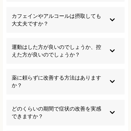
確立されていないのが現状です。
適切な治療と生活習慣の改善により、症状の大幅
な改善は期待できます。ただし、完全な機能回復
カフェインやアルコールは摂取しても
には時間を要し、継続的なケアが重要になりま
大丈夫ですか？
す。早期発見・早期治療が鍵となります。
両者とも副腎に負担をかけるため、できるだけ控
えることをお勧めします。特にカフェインは血糖
運動はした方が良いのでしょうか、控
値の急激な変動を引き起こし、アルコールは睡眠
えた方が良いのでしょうか？
の質を低下させるため、症状悪化の原因となりま
す。
軽度の有酸素運動（散歩、軽いヨガなど）は推奨
されますが、激しい運動は副腎にストレスを与え
薬に頼らずに改善する方法はあります
るため避けるべきです。体調に合わせて無理のな
か？
い範囲で行うことが大切です。
栄養療法、生活習慣の改善、ストレス管理、適切
な睡眠、腸内環境の正常化などの総合的なアプロ
どのくらいの期間で症状の改善を実感
ーチにより、薬を使わずに改善を図ることは可能
できますか？
です。専門家の指導下で行うことが重要です。
個人差がありますが、適切な治療を開始して3-6