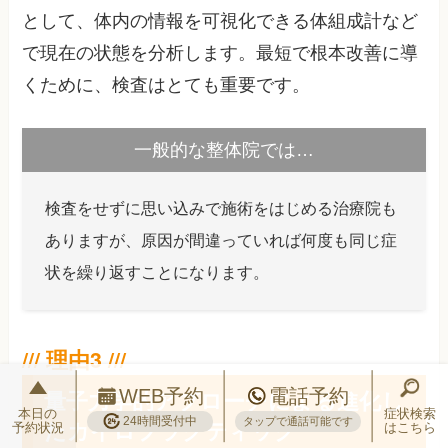
として、体内の情報を可視化できる体組成計など
で現在の状態を分析します。最短で根本改善に導
くために、検査はとても重要です。
一般的な整体院では…
検査をせずに思い込みで施術をはじめる治療院も
ありますが、原因が間違っていれば何度も同じ症
状を繰り返すことになります。
量子力学的アプローチによる進化し
WEB予約
電話予約
本日の
症状検索
24時間受付中
たカイロプラクティック
タップで通話可能です
予約状況
はこちら