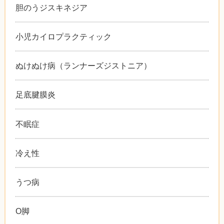
胆のうジスキネジア
小児カイロプラクティック
ぬけぬけ病（ランナーズジストニア）
足底腱膜炎
不眠症
冷え性
うつ病
O脚