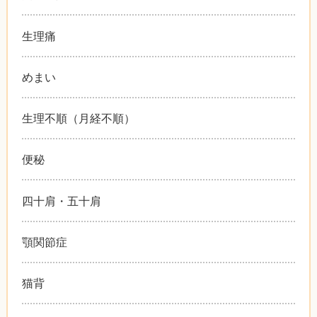
生理痛
めまい
生理不順（月経不順）
便秘
四十肩・五十肩
顎関節症
猫背