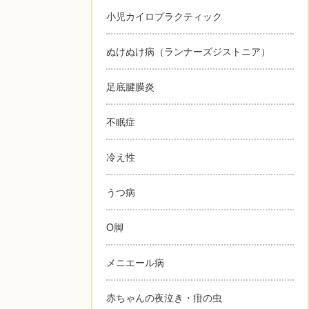
小児カイロプラクティック
ぬけぬけ病（ランナーズジストニア）
足底腱膜炎
不眠症
冷え性
うつ病
O脚
メニエール病
赤ちゃんの夜泣き・疳の虫