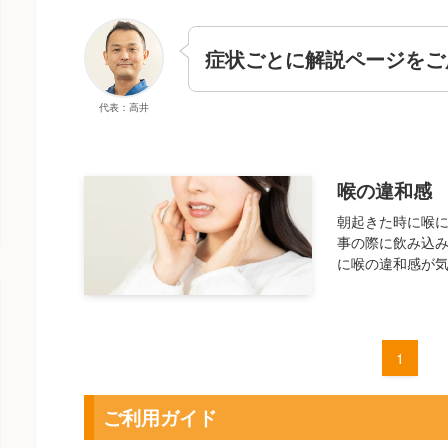
症状ごとに解説ページをご
代表：高井
喉の違和感
朝起きた時に喉に
事の際に飲み込み
に喉の違和感が気
1
ご利用ガイド